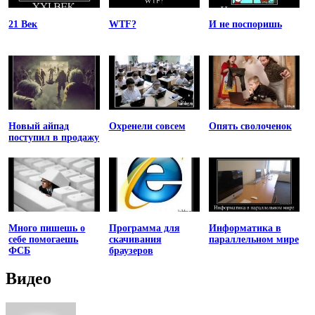
21 Век
WTF?
И не поспоришь
Новый айпад
Охренели совсем
Опять сволоченок
поступил в продажу
Много пишешь о
Программа для
Информатика в
себе помогаешь
скачивания
параллельном мире
ФСБ
браузеров
Видео