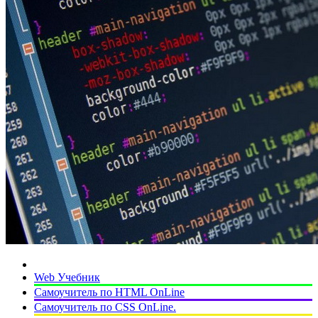
Web Учебник
Самоучитель по HTML OnLine
Самоучитель по CSS OnLine.