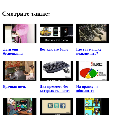
Смотрите также:
Дети они
Вот как это было
Где тут мышку
беспощадны
подключить?
Брачная ночь
Два предмета без
На правду не
которых ты ничто
обижаются