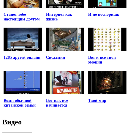
Станет тебе
Интернет как
И не поспоришь
настоящим другом
жизнь
1285 друзей онлайн
Сисадмин
Вот и все твои
эмоции
Комп обычной
Вот как все
Твой мир
китайской семьи
начинается
Видео