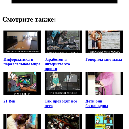
Смотрите также:
Информатика в
Заработок в
Говорила мне мама
параллельном мире
интернете это
просто
21 Век
Так проводят всё
Дети они
лето
беспощадны