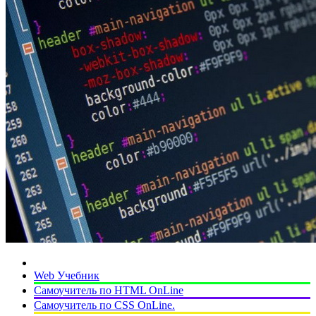
Web Учебник
Самоучитель по HTML OnLine
Самоучитель по CSS OnLine.