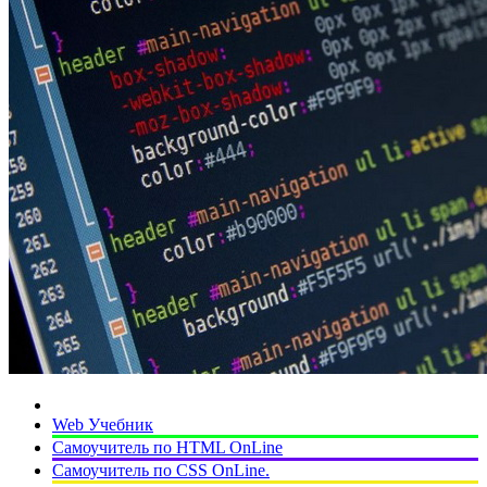
Web Учебник
Самоучитель по HTML OnLine
Самоучитель по CSS OnLine.