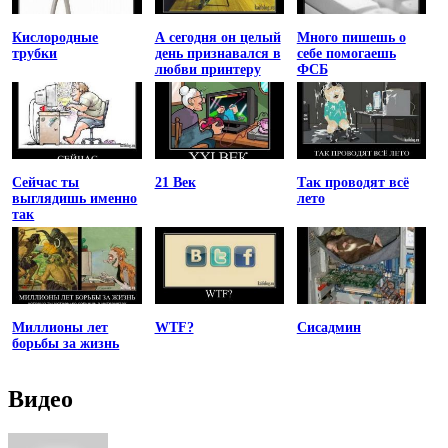
Кислородные
А сегодня он целый
Много пишешь о
трубки
день признавался в
себе помогаешь
любви принтеру
ФСБ
Сейчас ты
21 Век
Так проводят всё
выглядишь именно
лето
так
Миллионы лет
WTF?
Сисадмин
борьбы за жизнь
Видео