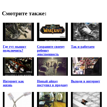
Смотрите также:
Где тут мышку
Сохраните своему
Так и работаем
подключить?
ребенку
девственность
Интернет как
Новый айпад
Выходя в интернет
жизнь
поступил в продажу