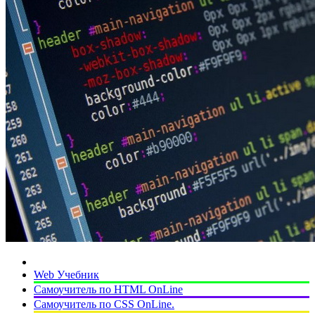
Web Учебник
Самоучитель по HTML OnLine
Самоучитель по CSS OnLine.