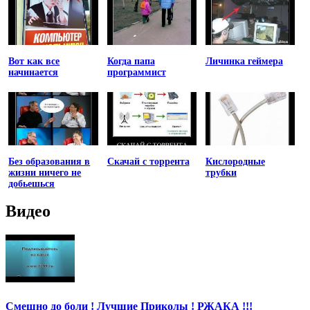
Вот как все
Когда папа
Личинка геймера
начинается
программист
Без образования в
Скачай с торрента
Кислородные
жизни ничего не
трубки
добьешься
Видео
Смешно до боли ! Лучшие Приколы ! РЖАКА !!!