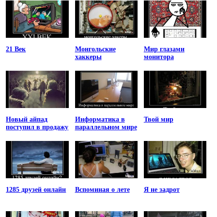
21 Век
Монгольские
Мир глазами
хаккеры
монитора
Новый айпад
Информатика в
Твой мир
поступил в продажу
параллельном мире
1285 друзей онлайн
Вспоминая о лете
Я не задрот