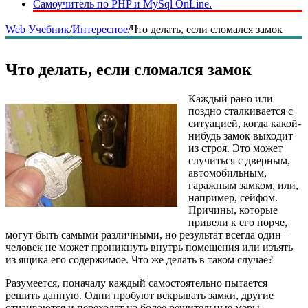
Самоучитель по PHP и MySql OnLine.
Web Учебник
/
Интересное
/
Что делать, если сломался замок
Что делать, если сломался замок
Каждый рано или
поздно сталкивается с
ситуацией, когда какой-
нибудь замок выходит
из строя. Это может
случиться с дверным,
автомобильным,
гаражным замком, или,
например, сейфом.
Причины, которые
привели к его порче,
могут быть самыми различными, но результат всегда один –
человек не может проникнуть внутрь помещения или изъять
из ящика его содержимое. Что же делать в таком случае?
Разумеется, поначалу каждый самостоятельно пытается
решить данную. Одни пробуют вскрывать замки, другие
отчаиваются и переходят на более решительные меры –