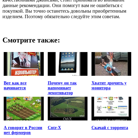
данные рекомендации. Они помогут вам не ошибиться с
покупкой. Вы точно останетесь довольны приобретенным
изделием. Поэтому обязательно следуйте этим советам.
Смотрите также:
Вот как все
Почему он так
Хватит дрочить у
начинается
напоминает
монитора
демотиватор
А говорят в России
Cntr-X
Скачай с торрента
нет фермеров