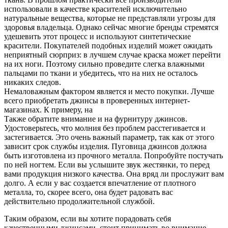
использовали в качестве красителей исключительно
натуральные вещества, которые не представляли угрозы для
здоровья владельца. Однако сейчас многие бренды стремятся
удешевить этот процесс и используют синтетические
красители. Покупателей подобных изделий может ожидать
неприятный сюрприз: в лучшем случае краска может перейти
на их ноги. Поэтому сильно проведите слегка влажными
пальцами по ткани и убедитесь, что на них не осталось
никаких следов.
Немаловажным фактором является и место покупки. Лучше
всего приобретать джинсы в проверенных интернет-
магазинах. К примеру, на
Также обратите внимание и на фурнитуру джинсов.
Удостоверьтесь, что молния без проблем расстегивается и
застегивается. Это очень важный параметр, так как от этого
зависит срок службы изделия. Пуговица джинсов должна
быть изготовлена из прочного металла. Попробуйте постучать
по ней ногтем. Если вы услышите звук жестянки, то перед
вами продукция низкого качества. Она вряд ли прослужит вам
долго. А если у вас создается впечатление от плотного
металла, то, скорее всего, она будет радовать вас
действительно продолжительной службой.
Таким образом, если вы хотите порадовать себя
качественными джинсами, стоит принимать во внимание