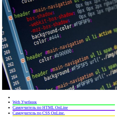
Web Учебник
Самоучитель по HTML OnLine
Самоучитель по CSS OnLine.