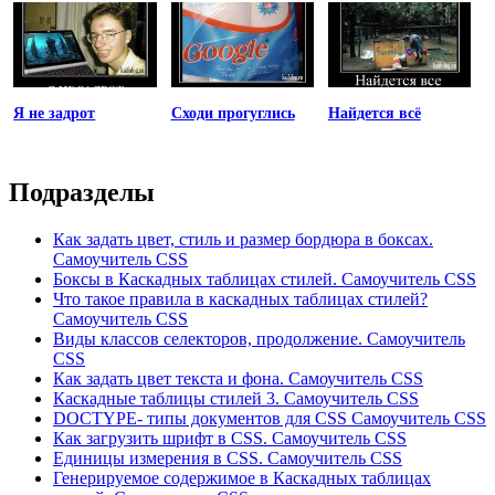
Я не задрот
Сходи прогуглись
Найдется всё
Подразделы
Как задать цвет, стиль и размер бордюра в боксах.
Самоучитель CSS
Боксы в Каскадных таблицах стилей. Самоучитель CSS
Что такое правила в каскадных таблицах стилей?
Самоучитель CSS
Виды классов селекторов, продолжение. Самоучитель
CSS
Как задать цвет текста и фона. Самоучитель CSS
Каскадные таблицы стилей 3. Самоучитель CSS
DOCTYPE- типы документов для CSS Самоучитель CSS
Как загрузить шрифт в CSS. Самоучитель CSS
Единицы измерения в CSS. Самоучитель CSS
Генерируемое содержимое в Каскадных таблицах