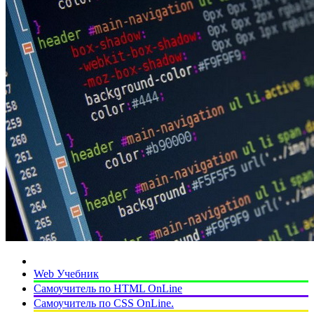
Web Учебник
Самоучитель по HTML OnLine
Самоучитель по CSS OnLine.