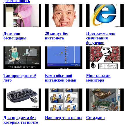
девственность
Дети они
20 минут без
Программа для
беспощадны
интернета
скачивания
браузеров
Так проводят всё
Комп обычной
Мир глазами
лето
китайской семьи
монитора
Два предмета без
Наконец-то я понял
Сисадмин
которых ты ничто