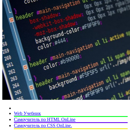
Web Учебник
Самоучитель по HTML OnLine
Самоучитель по CSS OnLine.