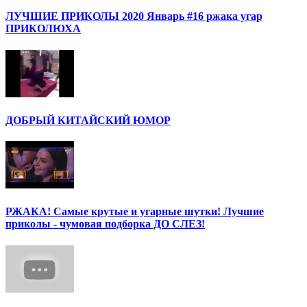
ЛУЧШИЕ ПРИКОЛЫ 2020 Январь #16 ржака угар
ПРИКОЛЮХА
ДОБРЫЙ КИТАЙСКИЙ ЮМОР
РЖАКА! Самые крутые и угарные шутки! Лучшие
приколы - чумовая подборка ДО СЛЕЗ!