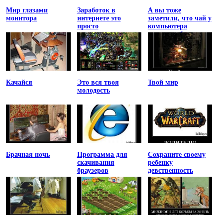
Мир глазами
Заработок в
А вы тоже
монитора
интернете это
заметили, что чай у
просто
компьютера
остывает быстрее
Качайся
Это вся твоя
Твой мир
молодость
Брачная ночь
Программа для
Сохраните своему
скачивания
ребенку
браузеров
девственность