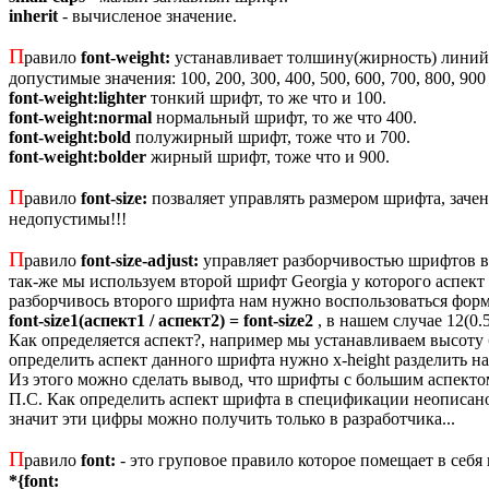
inherit
- вычисленое значение.
П
равило
font-weight:
устанавливает толшину(жирность) линий
допустимые значения: 100, 200, 300, 400, 500, 600, 700, 800, 900
font-weight:lighter
тонкий шрифт, то же что и 100.
font-weight:normal
нормальный шрифт, то же что 400.
font-weight:bold
полужирный шрифт, тоже что и 700.
font-weight:bolder
жирный шрифт, тоже что и 900.
П
равило
font-size:
позваляет управлять размером шрифта, заче
недопустимы!!!
П
равило
font-size-adjust:
управляет разборчивостью шрифтов в 
так-же мы используем второй шрифт Georgia у которого аспект ра
разборчивось второго шрифта нам нужно воспользоваться фор
font-size1(аспект1 / аспект2) = font-size2
, в нашем случае 12(0.
Как определяется аспект?, например мы устанавливаем высоту бу
определить аспект данного шрифта нужно x-height разделить на 
Из этого можно сделать вывод, что шрифты с большим аспекто
П.С. Как определить аспект шрифта в спецификации неописано, 
значит эти цифры можно получить только в разработчика...
П
равило
font:
- это груповое правило которое помещает в себя
*{font: