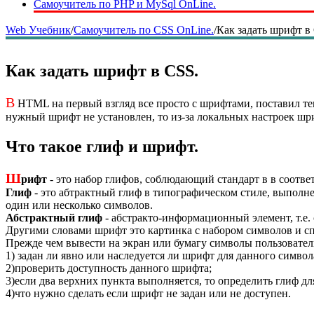
Самоучитель по PHP и MySql OnLine.
Web Учебник
/
Самоучитель по CSS OnLine.
/
Как задать шрифт в
Как задать шрифт в CSS.
В
HTML на первый взгляд все просто с шрифтами, поставил те
нужный шрифт не установлен, то из-за локальных настроек шр
Что такое глиф и шрифт.
Ш
рифт
- это набор глифов, соблюдающий стандарт в в соотве
Глиф
- это абтрактный глиф в типографическом стиле, выполне
один или несколько символов.
Абстрактный глиф
- абстракто-информационный элемент, т.е. 
Другими словами шрифт это картинка с набором символов и с
Прежде чем вывести на экран или бумагу символы пользователь
1) задан ли явно или наследуется ли шрифт для данного символ
2)проверить доступность данного шрифта;
3)если два верхних пункта выполняется, то определить глиф д
4)что нужно сделать если шрифт не задан или не доступен.