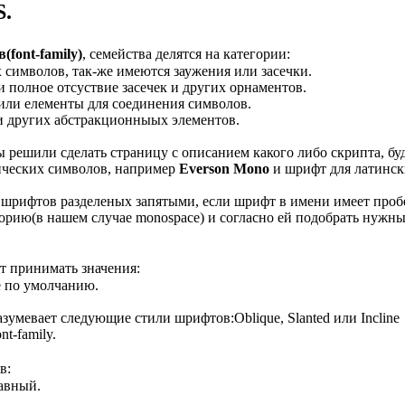
S.
font-family)
, семейства делятся на категории:
 символов, так-же имеются заужения или засечки.
 полное отсуствие засечек и других орнаментов.
/или елементы для соединения символов.
 других абстракционныых элементов.
ы решили сделать страницу с описанием какого либо скрипта, б
ических символов, например
Everson Mono
и шрифт для латинс
 шрифтов разделеных запятыми, если шрифт в имени имеет пробе
рию(в нашем случае monospace) и согласно ей подобрать нужные
т принимать значения:
е по умолчанию.
азумевает следующие стили шрифтов:Oblique, Slanted или Incline
nt-family.
в:
авный.