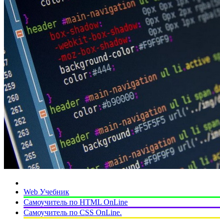
Web Учебник
Самоучитель по HTML OnLine
Самоучитель по CSS OnLine.