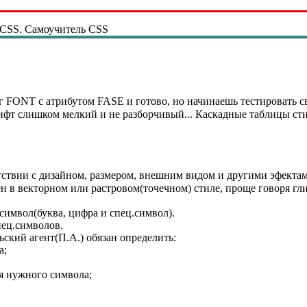
 CSS. Самоучитель CSS
г FONT с атрибутом FASE и готово, но начинаешь тестировать с
ифт слишком мелкий и не разборчивый... Каскадные таблицы сти
тствии с дизайном, размером, внешним видом и другими эфекта
н в векторном или растровом(точечном) стиле, проще говоря гли
символ(буква, цифра и спец.символ).
пец.символов.
ский агент(П.А.) обязан определить:
а;
ля нужного символа;