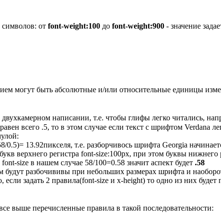
 символов: от
font-weight:100
до
font-weight:900
- значение зада
нием могут быть абсолютные и/или относительные единицы изме
двухкамерном написании, т.е. чтобы глифы легко читались, напр
вен всего .5, то в этом случае если текст с шрифтом Verdana лег
мулой:
58/0.5)= 13.92пикселя, т.е. разборчивось шрифта Georgia начинает
кв верхнего регистра font-size:100px, при этом буквы нижнего р
font-size в нашем случае 58/100=0.58 значит аспект будет
.58
м будут разбочививы при небольших размерах шрифта и наоборо
если задать 2 правила(font-size и x-height) то одно из них бу
 все выше перечисленные правила в такой последовательности: