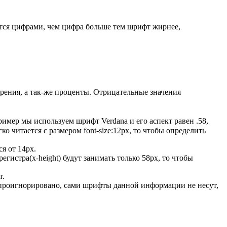
ется цифрами, чем цифра больше тем шрифт жирнее,
рения, а так-же проценты. Отрицательные значения
имер мы используем шрифт Verdana и его аспект равен .58,
ко читается с размером font-size:12px, то чтобы определить
ся от 14px.
егистра(x-height) будут занимать только 58px, то чтобы
т.
дет проигнорировано, сами шрифты данной информации не несут,