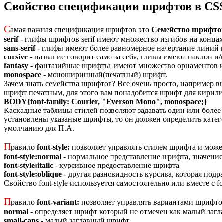
Свойство спецификации шрифтов в CS
С
амая важная спецификация шрифтов это
Семейство шрифтов(
serif
- глифы шрифтов serif имеют множество изгибов на концах
sans-serif
- глифы имеют более равномерное начертание линий и
cursive
- название говорит само за себя, гливы имеют наклон и
fantasy
- фантазийные шрифты, имеют множество орнаментов и
monospace
- моноширинный(печатный) шрифт.
Зачем знать семейства шрифтов? Все очень просто, например в
шрифт печатным, для этого вам понадобится шрифт для кирил
BODY{font-family: Courier, "Everson Mono", monospace;}
Каскадные таблицы стилей позволяют задавать один или более
установлены указаные шрифты, то он должен определить катего
умолчанию для П.А.
П
равило
font-style:
позволяет управлять стилем шрифта и може
font-style:normal
- нормальное представление шрифта, значени
font-style:italic
- курсивное предоставление шрифта
font-style:oblique
- другая разновидность курсива, которая подр
Свойство font-style используется самостоятельно или вместе с fo
П
равило
font-variant:
позволяет управлять вариантами шрифто
normal
- определяет шрифт который не отмечен как малый загл
small-caps
- малый заглавный шрифт.